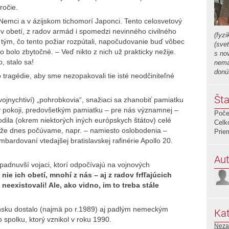
ročie.
Nemci a v ázijskom tichomorí Japonci. Tento celosvetový
ov obetí, z radov armád i spomedzi nevinného civilného
(fyzi
i tým, čo tento požiar rozpútali, napočudovanie buď vôbec
(sve
o bolo zbytočné. – Veď nikto z nich už prakticky nežije.
s no
o, stalo sa!
nemá
donú
 tragédie, aby sme nezopakovali tie isté neodčiniteľné
Šta
 vojnychtiví) „pohrobkovia“, snažiaci sa zhanobiť pamiatku
 pokoji, predovšetkým pamiatku – pre nás významnej –
Poče
odila (okrem niektorých iných európskych štátov) celé
Celk
 že dnes počúvame, napr. – namiesto oslobodenia –
Prie
mbardovaní vtedajšej bratislavskej rafinérie Apollo 20.
Aut
dnuvší vojaci, ktorí odpočívajú na vojnových
nie ich obetí, mnohí z nás
­ – aj z radov frfľajúcich
eexistovali! Ale, ako vidno, im to treba stále
vensku dostalo (najmä po r.1989) aj padlým nemeckým
Kat
polku, ktorý vznikol v roku 1990.
Neza