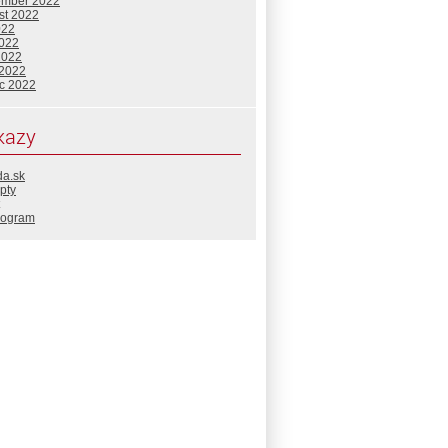
ember 2022
st 2022
022
2022
2022
 2022
c 2022
kazy
da.sk
pty
rogram