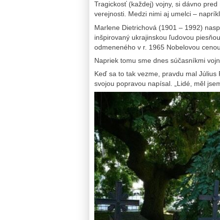
Tragickosť (každej) vojny, si dávno pre
verejnosti. Medzi nimi aj umelci – naprík
Marlene Dietrichová (1901 – 1992) naspi
inšpirovaný ukrajinskou ľudovou piesňou
odmeneného v r. 1965 Nobelovou cenou z
Napriek tomu sme dnes súčasníkmi vojno
Keď sa to tak vezme, pravdu mal Július 
svojou popravou napísal. „Lidé, měl jse