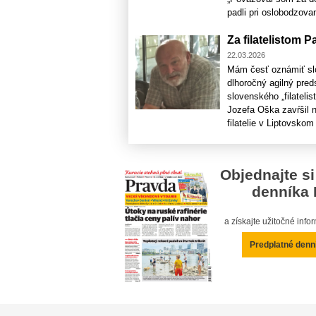
padli pri oslobodzovaní
Za filatelistom
22.03.2026
Mám česť oznámiť slov
dlhoročný agilný pred
slovenského „filateli
Jozefa Oška zavŕšil n
filatelie v Liptovskom [
Objednajte si
denníka 
a získajte užitočné inf
Predplatné denn