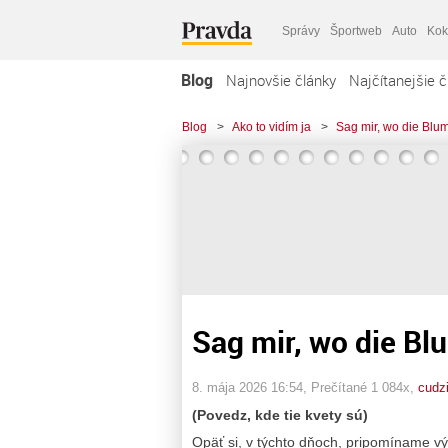
Správy
Športweb
Auto
Kok
Blog
Najnovšie články
Najčítanejšie č
Blog
>
Ako to vidím ja
>
Sag mir, wo die Blu
Sag mir, wo die Bl
8. mája 2026 16:54
, Prečítané 1 084x,
cudz
(Povedz, kde tie kvety sú)
Opäť si, v týchto dňoch, pripomíname vý