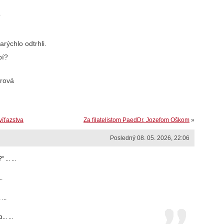
?
arýchlo odtrhli.
pí?
árová
víťazstva
Za filatelistom PaedDr. Jozefom Oškom
»
Posledný 08. 05. 2026, 22:06
... ...
.
...
. ...