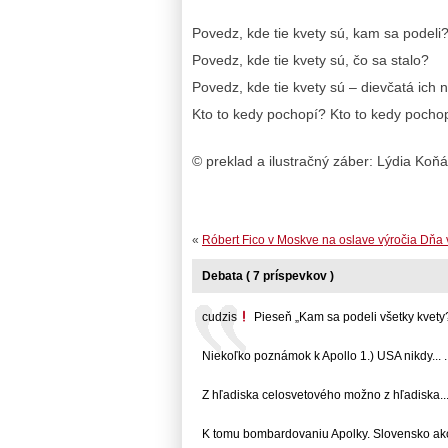
Povedz, kde tie kvety sú, kam sa podeli
Povedz, kde tie kvety sú, čo sa stalo?
Povedz, kde tie kvety sú – dievčatá ich n
Kto to kedy pochopí? Kto to kedy pocho
© preklad a ilustračný záber: Lýdia Koň
«
Róbert Fico v Moskve na oslave výročia Dňa 
Debata ( 7 príspevkov )
cudzis
Pieseň „Kam sa podeli všetky kvety?“ 
Niekoľko poznámok k Apollo 1.) USA nikdy... ..
Z hľadiska celosvetového možno z hľadiska... 
K tomu bombardovaniu Apolky. Slovensko ako..