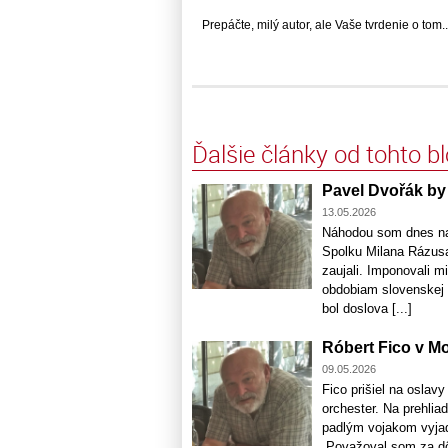
Prepáčte, milý autor, ale Vaše tvrdenie o tom... 
Ďalšie články od tohto b
Pavel Dvořák by
13.05.2026
Náhodou som dnes natr
Spolku Milana Rázusa
zaujali. Imponovali 
obdobiam slovenskej h
bol doslova [...]
Róbert Fico v M
09.05.2026
Fico prišiel na oslav
orchester. Na prehli
padlým vojakom vyjadr
„Považoval som za dôl