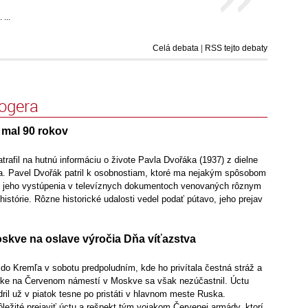
...
Celá debata
|
RSS tejto debaty
logera
 mal 90 rokov
afil na hutnú informáciu o živote Pavla Dvořáka (1937) z dielne
. Pavel Dvořák patril k osobnostiam, ktoré ma nejakým spôsobom
mi jeho vystúpenia v televíznych dokumentoch venovaných rôznym
istórie. Rôzne historické udalosti vedel podať pútavo, jeho prejav
oskve na oslave výročia Dňa víťazstva
y do Kremľa v sobotu predpoludním, kde ho privítala čestná stráž a
adke na Červenom námestí v Moskve sa však nezúčastnil. Úctu
il už v piatok tesne po pristáti v hlavnom meste Ruska.
ežité prejaviť úctu a rešpekt tým vojakom Červenej armády, ktorí