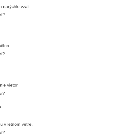
h narýchlo vzali.
pí?
ačína.
pí?
ie vietor.
pí?
?
šu v letnom vetre.
pí?