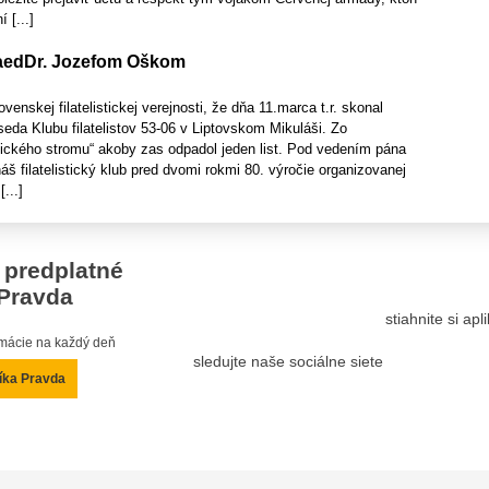
 [...]
 PaedDr. Jozefom Oškom
enskej filatelistickej verejnosti, že dňa 11.marca t.r. skonal
seda Klubu filatelistov 53-06 v Liptovskom Mikuláši. Zo
stického stromu“ akoby zas odpadol jeden list. Pod vedením pána
áš filatelistický klub pred dvomi rokmi 80. výročie organizovanej
...]
 predplatné
Pravda
stiahnite si ap
ormácie na každý deň
sledujte naše sociálne siete
íka Pravda