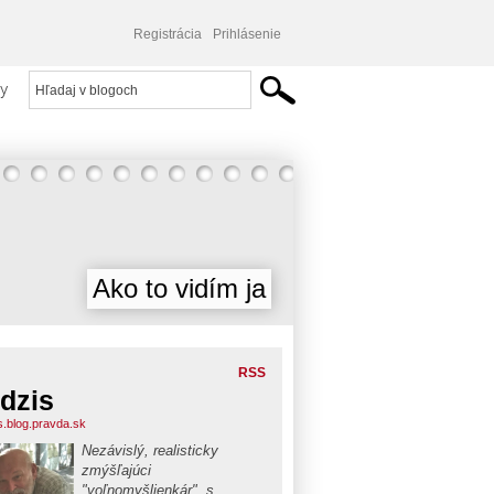
Registrácia
Prihlásenie
y
Ako to vidím ja
RSS
dzis
s.blog.pravda.sk
Nezávislý, realisticky
zmýšľajúci
"voľnomyšlienkár", s