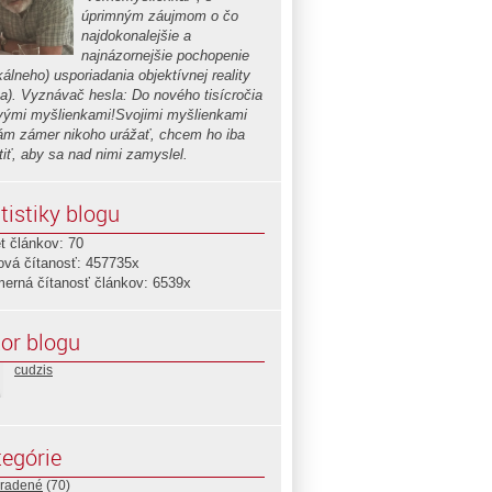
úprimným záujmom o čo
najdokonalejšie a
najnázornejšie pochopenie
kálneho) usporiadania objektívnej reality
ta). Vyznávač hesla: Do nového tisícročia
vými myšlienkami!Svojimi myšlienkami
m zámer nikoho urážať, chcem ho iba
tiť, aby sa nad nimi zamyslel.
tistiky blogu
t článkov: 70
ová čítanosť: 457735x
merná čítanosť článkov: 6539x
or blogu
cudzis
egórie
radené
(70)