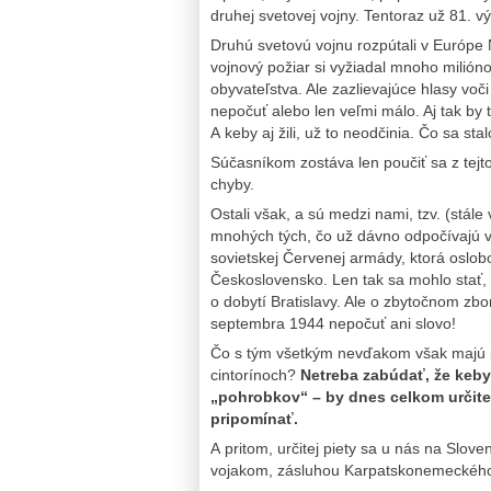
druhej svetovej vojny. Tentoraz už 81. vý
Druhú svetovú vojnu rozpútali v Európe 
vojnový požiar si vyžiadal mnoho milión
obyvateľstva. Ale zazlievajúce hlasy voč
nepočuť alebo len veľmi málo. Aj tak by t
A keby aj žili, už to neodčinia. Čo sa stal
Súčasníkom zostáva len poučiť sa z tejto
chyby.
Ostali však, a sú medzi nami, tzv. (stále
mnohých tých, čo už dávno odpočívajú v
sovietskej Červenej armády, ktorá oslob
Československo. Len tak sa mohlo stať,
o dobytí Bratislavy. Ale o zbytočnom zbo
septembra 1944 nepočuť ani slovo!
Čo s tým všetkým nevďakom však majú pa
cintorínoch?
Netreba zabúdať, že keby 
„pohrobkov“ – by dnes celkom určite n
pripomínať.
A pritom, určitej piety sa u nás na Slo
vojakom, zásluhou Karpatskonemeckého s