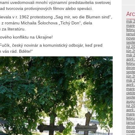
d nami uvedomovali mnohí významní predstavitelia svetovej
lad tvorcovia protivojnových filmov alebo speváci.
Arc
evala v r. 1962 protestsong „Sag mir, wo die Blumen sind“,
máj 
 z románu Michaila Šolochova „Tichý Don“, diela
mare
a literatúru.
febr
janu
vého konfliktu na Ukrajine!
nove
sept
Fučík, český novinár a komunistický odbojár, keď pred
júl 2
m vás rád. Bděte!“
jún 
máj 
apríl
febr
dece
sept
jún 
máj 
apríl
mare
októ
sept
augu
júl 2
apríl
mare
febr
janu
dece
nove