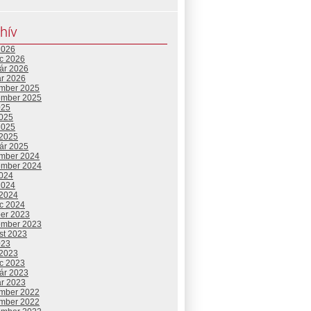
hív
2026
c 2026
uár 2026
ár 2026
mber 2025
ember 2025
025
2025
2025
 2025
uár 2025
mber 2024
ember 2024
2024
2024
 2024
c 2024
ber 2023
ember 2023
st 2023
023
 2023
c 2023
uár 2023
ár 2023
mber 2022
mber 2022