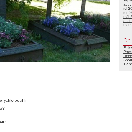
sept
augu
júl 2
jún 
máj 
apríl
mare
Od
Fotky
Prav
Rece
Šport
TV p
?
arýchlo odtrhli.
pí?
eli?
?