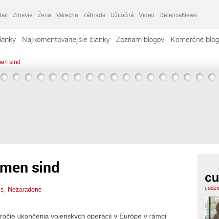
tail
Zdravie
Žena
Varecha
Záhrada
Užitočná
Video
DefenceNews
lánky
Najkomentovanejšie články
Zoznam blogov
Komerčné blog
men sind
umen sind
cu
cudzi
is
,
Nezaradené
ročie ukončenia vojenských operácií v Európe v rámci