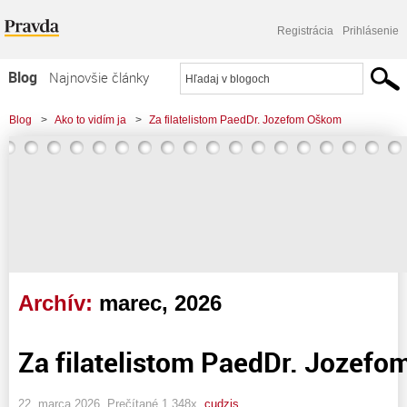
Registrácia
Prihlásenie
Blog
Najnovšie články
Najčítanejšie články
Blog
>
Ako to vidím ja
>
Za filatelistom PaedDr. Jozefom Oškom
Najkomentovanejšie články
Zoznam blogov
Komerčné blogy
Archív:
marec, 2026
Za filatelistom PaedDr. Jozef
22. marca 2026, Prečítané 1 348x,
cudzis