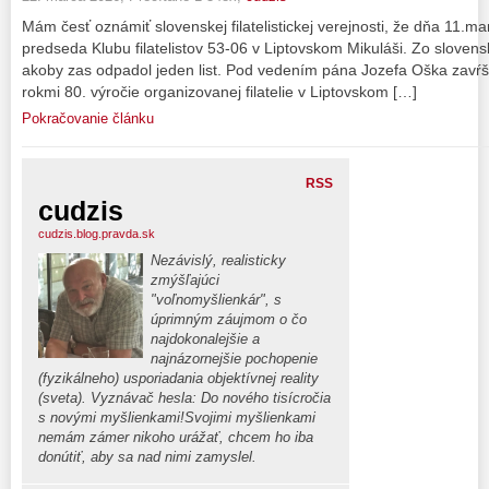
Mám česť oznámiť slovenskej filatelistickej verejnosti, že dňa 11.mar
predseda Klubu filatelistov 53-06 v Liptovskom Mikuláši. Zo slovensk
akoby zas odpadol jeden list. Pod vedením pána Jozefa Oška zavŕšil 
rokmi 80. výročie organizovanej filatelie v Liptovskom […]
Pokračovanie článku
RSS
cudzis
cudzis.blog.pravda.sk
Nezávislý, realisticky
zmýšľajúci
"voľnomyšlienkár", s
úprimným záujmom o čo
najdokonalejšie a
najnázornejšie pochopenie
(fyzikálneho) usporiadania objektívnej reality
(sveta). Vyznávač hesla: Do nového tisícročia
s novými myšlienkami!Svojimi myšlienkami
nemám zámer nikoho urážať, chcem ho iba
donútiť, aby sa nad nimi zamyslel.