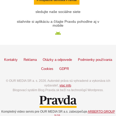
sledujte naše sociálne siete
stiahnite si aplikáciu a čítajte Pravdu pohodlne aj v
mobile
Kontakty
Reklama
Otázky a odpovede
Podmienky používania
Cookies
GDPR
© OUR MEDIA SR a. s. 2026. Autorské práva sú vyhradené a vykonáva ich
vydavateľ,
viac info
.
Blogovací systém Blog.Pravda.sk beží na technológií Wordpress.
Kompletný video servis pre OUR MEDIA SR a.s. zabezpečuje
ARBERTO GROUP
s.r.o.
.