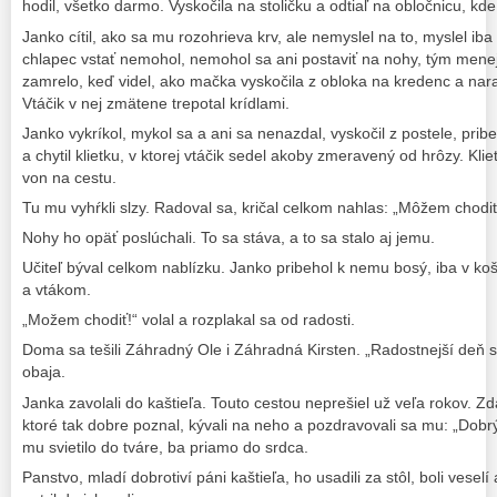
hodil, všetko darmo. Vyskočila na stoličku a odtiaľ na obločnicu, kde 
Janko cítil, ako sa mu rozohrieva krv, ale nemyslel na to, myslel ib
chlapec vstať nemohol, nemohol sa ani postaviť na nohy, tým menej
zamrelo, keď videl, ako mačka vyskočila z obloka na kredenc a narazi
Vtáčik v nej zmätene trepotal krídlami.
Janko vykríkol, mykol sa a ani sa nenazdal, vyskočil z postele, pri
a chytil klietku, v ktorej vtáčik sedel akoby zmeravený od hrôzy. Kli
von na cestu.
Tu mu vyhŕkli slzy. Radoval sa, kričal celkom nahlas: „Môžem chodi
Nohy ho opäť poslúchali. To sa stáva, a to sa stalo aj jemu.
Učiteľ býval celkom nablízku. Janko pribehol k nemu bosý, iba v koše
a vtákom.
„Možem chodiť!“ volal a rozplakal sa od radosti.
Doma sa tešili Záhradný Ole i Záhradná Kirsten. „Radostnejší deň s
obaja.
Janka zavolali do kaštieľa. Touto cestou neprešiel už veľa rokov. Z
ktoré tak dobre poznal, kývali na neho a pozdravovali sa mu: „Dobrý
mu svietilo do tváre, ba priamo do srdca.
Panstvo, mladí dobrotiví páni kaštieľa, ho usadili za stôl, boli vesel