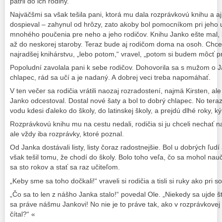
patril do ich rodiny.
Najväčšmi sa však tešila pani, ktorá mu dala rozprávkovú knihu a a
dospieval – zahynul od hrôzy, zato akoby bol pomocníkom pri jeho 
mnohého poučenia pre neho a jeho rodičov. Knihu Janko ešte mal, b
až do neskorej staroby. Teraz bude aj rodičom doma na osoh. Chce
najradšej knihárstvu, „lebo potom,“ vravel, „potom si budem môcť pr
Popoludní zavolala pani k sebe rodičov. Dohovorila sa s mužom o Ja
chlapec, rád sa učí a je nadaný. A dobrej veci treba napomáhať.
V ten večer sa rodičia vrátili naozaj rozradostení, najmä Kirsten, al
Janko odcestoval. Dostal nové šaty a bol to dobrý chlapec. No teraz
vodu kdesi ďaleko do školy, do latinskej školy, a prejdú dlhé roky, k
Rozprávkovú knihu mu na cestu nedali, rodičia si ju chceli nechať na
ale vždy iba rozprávky, ktoré poznal.
Od Janka dostávali listy, listy čoraz radostnejšie. Bol u dobrých ľud
však tešil tomu, že chodí do školy. Bolo toho veľa, čo sa mohol nauči
sa sto rokov a stať sa raz učiteľom.
„Keby sme sa toho dočkali!“ vraveli si rodičia a tisli si ruky ako pri s
„Čo sa to len z nášho Janka stalo!“ povedal Ole. „Niekedy sa ujde š
sa práve nášmu Jankovi! No nie je to práve tak, ako v rozprávkovej
čítal?“ «