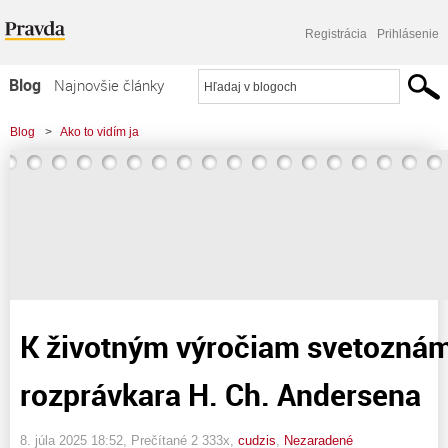
Registrácia
Prihlásenie
Blog
Najnovšie články
Najčítanejšie články
Blog
>
Ako to vidím ja
Najkomentovanejšie články
>
K životným výročiam svetoznámeho dánskeho rozprávkara H. Ch. Andersena
Zoznam blogov
Komerčné blogy
K životným výročiam svetozná
rozprávkara H. Ch. Andersena
8. júla 2025 18:52
, Prečítané 2 333x,
cudzis
,
Nezaradené