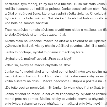
nestrašila, tým menej, že by mu bola ublížila. Tu sa raz stala veľká 
rodičia i ostatné deti odišli za prácou, Janko zostal celkom sám. R
a čítal o rybárovej žene, ktorej sa vyplnili všetky želania. Chcela by
byť cisárom a bola cisárom. Nuž ale keď chcela byť bohom, ocitla s
kde bola na samom začiatku.
Táto rozprávka nemala súvislosť s vtáčikom alebo s mačkou, ale čít
to stalo.Odvtedy si to navždy zapamätal.
Klietka stála na kredenci, mačka na dlážke a zelenožlté oči upierala
vyžarovalo čosi zlé. Akoby chcela vtáčikovi povedať: „Joj, či si uteš
Janko to pochopil, vyčítal to priamo z mačkinej tváre.
„Hybaj preč, mačka!“ zvolal. „Prac sa z izby!“
Zdalo sa, akoby sa mačka chystala na skok.
Janko na ňu nedočiahol a nemohol po nej hodiť iným ako svojím n
rozprávkovou knihou. Hodil ňou, ale chrbát s doskami knihy sa uvoľn
kniha s listami na druhú. Mačka neochotne ustúpila a pozrela na J
„Do tejto veci sa nemiešaj, milý Janko! Ja viem chodiť aj skákať, ty n
Janko striehol na mačku a bol veľmi znepokojený. Aj vták sa rozruši
mohol prísť na pomoc. Mačka, akoby to vedela, znova sa chystala 
prikrývkou, rukami sa vedel oháňať, no mačka si prikrývku nevšímal