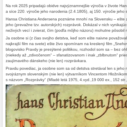
Na rok 2025 pripadajú obidve najvýznamnejšie výročia v živote Ha
a síce 220. výročie jeho narodenia (2.4.1805), aj 150. výročie jeho 
Hansa Christiana Andersena poznáme mnohí na Slovensku – ešte z
jeho (prevažne tzv. autorských) rozprávok. Dokázal v nich vynikajú
neživých vecí i zvierat, čím (podľa môjho názoru) mohutne pôsobil n
Ja osobne si (z čias svojho detstva, keď som ešte naivne považoval
najkrajší film na svete) ešte živo spomínam na kreslený film „Sneho
blogovisko Pravdy je presýtené politikou, rozhodol som sa – bez oh
(niekedy až „zdivočenom“ – sfanatizovanom i inak „zblbnutom“ prie
zaujímavého dánskeho (nie len) rozprávkara.
Pravdu povediac, ja osobne som sa od detstva stretával len s jeho 
svojráznym slovenským (nie len) výtvarníkom Vincentom Hložníkom
s názvom „Rozprávky“ (Mladé letá 1975, 4.vyd.,19 000 ex., 152 str.,