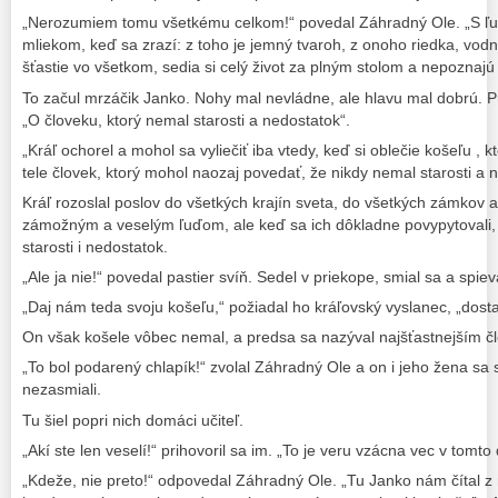
„Nerozumiem tomu všetkému celkom!“ povedal Záhradný Ole. „S ľuď
mliekom, keď sa zrazí: z toho je jemný tvaroh, z onoho riedka, vodn
šťastie vo všetkom, sedia si celý život za plným stolom a nepoznajú 
To začul mrzáčik Janko. Nohy mal nevládne, ale hlavu mal dobrú. Pr
„O človeku, ktorý nemal starosti a nedostatok“.
„Kráľ ochorel a mohol sa vyliečiť iba vtedy, keď si oblečie košeľu , 
tele človek, ktorý mohol naozaj povedať, že nikdy nemal starosti a 
Kráľ rozoslal poslov do všetkých krajín sveta, do všetkých zámkov 
zámožným a veselým ľuďom, ale keď sa ich dôkladne povypytovali, 
starosti i nedostatok.
„Ale ja nie!“ povedal pastier svíň. Sedel v priekope, smial sa a spiev
„Daj nám teda svoju košeľu,“ požiadal ho kráľovský vyslanec, „dosta
On však košele vôbec nemal, a predsa sa nazýval najšťastnejším č
„To bol podarený chlapík!“ zvolal Záhradný Ole a on i jeho žena sa s
nezasmiali.
Tu šiel popri nich domáci učiteľ.
„Akí ste len veselí!“ prihovoril sa im. „To je veru vzácna vec v tomto d
„Kdeže, nie preto!“ odpovedal Záhradný Ole. „Tu Janko nám čítal z 