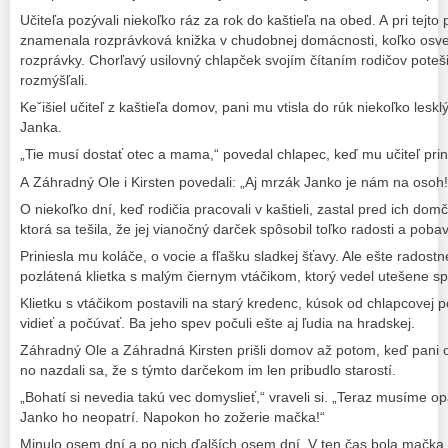
Učiteľa pozývali niekoľko ráz za rok do kaštieľa na obed. A pri tejto pr
znamenala rozprávková knižka v chudobnej domácnosti, koľko osvety
rozprávky. Chorľavý usilovný chlapček svojím čítaním rodičov potešil
rozmýšľali.
Keˇišiel učiteľ z kaštieľa domov, pani mu vtisla do rúk niekoľko lesk
Janka.
„Tie musí dostať otec a mama,“ povedal chlapec, keď mu učiteľ prin
A Záhradný Ole i Kirsten povedali: „Aj mrzák Janko je nám na osoh!
O niekoľko dní, keď rodičia pracovali v kaštieli, zastal pred ich do
ktorá sa tešila, že jej vianočný darček spôsobil toľko radosti a pobav
Priniesla mu koláče, o vocie a fľašku sladkej šťavy. Ale ešte rados
pozlátená klietka s malým čiernym vtáčikom, ktorý vedel utešene sp
Klietku s vtáčikom postavili na starý kredenc, kúsok od chlapcovej p
vidieť a počúvať. Ba jeho spev počuli ešte aj ľudia na hradskej.
Záhradný Ole a Záhradná Kirsten prišli domov až potom, keď pani odi
no nazdali sa, že s týmto darčekom im len pribudlo starostí.
„Bohatí si nevedia takú vec domyslieť,“ vraveli si. „Teraz musíme op
Janko ho neopatrí. Napokon ho zožerie mačka!“
Minulo osem dní a po nich ďalších osem dní. V ten čas bola mačka v