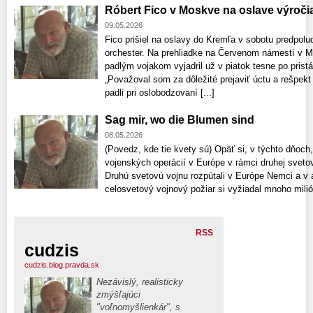
Róbert Fico v Moskve na oslave výroči
09.05.2026
Fico prišiel na oslavy do Kremľa v sobotu predpolud
orchester. Na prehliadke na Červenom námestí v M
padlým vojakom vyjadril už v piatok tesne po pris
„Považoval som za dôležité prejaviť úctu a rešpek
padli pri oslobodzovaní [...]
Sag mir, wo die Blumen sind
08.05.2026
(Povedz, kde tie kvety sú) Opäť si, v týchto dňoc
vojenských operácií v Európe v rámci druhej svetov
Druhú svetovú vojnu rozpútali v Európe Nemci a v 
celosvetový vojnový požiar si vyžiadal mnoho milión
RSS
cudzis
cudzis.blog.pravda.sk
Nezávislý, realisticky
zmýšľajúci
"voľnomyšlienkár", s