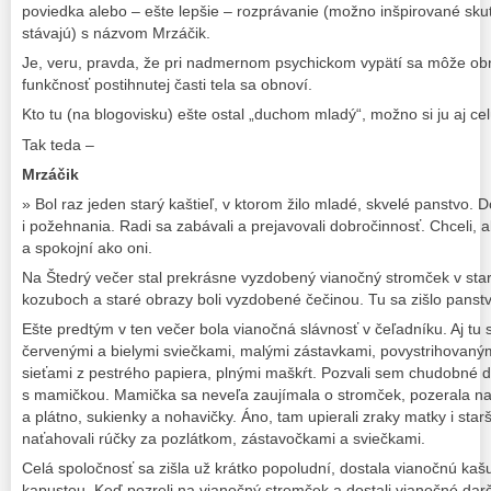
poviedka alebo – ešte lepšie – rozprávanie (možno inšpirované sk
stávajú) s názvom Mrzáčik.
Je, veru, pravda, že pri nadmernom psychickom vypätí sa môže obn
funkčnosť postihnutej časti tela sa obnoví.
Kto tu (na blogovisku) ešte ostal „duchom mladý“, možno si ju aj cel
Tak teda –
Mrzáčik
» Bol raz jeden starý kaštieľ, v ktorom žilo mladé, skvelé panstvo. 
i požehnania. Radi sa zabávali a prejavovali dobročinnosť. Chceli, aby
a spokojní ako oni.
Na Štedrý večer stal prekrásne vyzdobený vianočný stromček v starej
kozuboch a staré obrazy boli vyzdobené čečinou. Tu sa zišlo panstvo 
Ešte predtým v ten večer bola vianočná slávnosť v čeľadníku. Aj tu 
červenými a bielymi sviečkami, malými zástavkami, povystrihovaný
sieťami z pestrého papiera, plnými maškŕt. Pozvali sem chudobné de
s mamičkou. Mamička sa neveľa zaujímala o stromček, pozerala na 
a plátno, sukienky a nohavičky. Áno, tam upierali zraky matky i starš
naťahovali rúčky za pozlátkom, zástavočkami a sviečkami.
Celá spoločnosť sa zišla už krátko popoludní, dostala vianočnú ka
kapustou. Keď pozreli na vianočný stromček a dostali vianočné dar