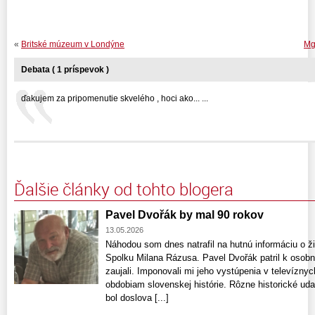
«
Britské múzeum v Londýne
Mg
Debata ( 1 príspevok )
ďakujem za pripomenutie skvelého , hoci ako... ...
Ďalšie články od tohto blogera
Pavel Dvořák by mal 90 rokov
13.05.2026
Náhodou som dnes natrafil na hutnú informáciu o ž
Spolku Milana Rázusa. Pavel Dvořák patril k oso
zaujali. Imponovali mi jeho vystúpenia v televíz
obdobiam slovenskej histórie. Rôzne historické udal
bol doslova [...]