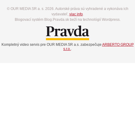
© OUR MEDIA SR a. s. 2026. Autorské práva sú vyhradené a vykonáva ich
vydavateľ,
viac info
.
Blogovací systém Blog.Pravda.sk beží na technológií Wordpress.
Kompletný video servis pre OUR MEDIA SR a.s. zabezpečuje
ARBERTO GROUP
s.r.o.
.