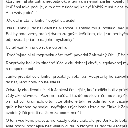
ktorý nemal starosti a nedostatok, a ten vám nemal ani len košeľu. 
keď čosi také počuje, a to ešte z tlačenej knihy! Každý musí niesť s
A to vždy poteší!“
„Odkiaľ máte tú knihu!“ opýtal sa učiteľ.
„Náš Janko ju dostal vlani na Vianoce. Panstvo mu ju poslalo. Veď vi
Boli by sme vtedy radšej dvom zregným košeliam, ale je to neobyčaj
odpovedať priamo na jeho myšlienky.“
Učiteľ vzal knihu do rúk a otvoril ju.
„Prečítajme si tú rozprávku ešte raz!“ povedal Záhradný Ole. „Ešte
Rozprávky boli ako slnečné lúče v chudobnej chyži, v zgniavenej mys
a nespokojnosť.
Janko prečítal celú knihu, prečítal ju veľa ráz. Rozprávky ho zavie
dostať, lebo nohy ho neuniesli.
Odvtedy chodieval učiteľ k Jankovi častejšie, keď rodičia boli v prác
vždy ako slávnosť. Pozorne načúval každému slovu, čo mu starý člo
o mnohých krajinách, o tom, že Slnko je takmer polmiliónkrát väčši
guľa z kanóna by svojou zvyčajnou rýchlosťou letela od Slnka k Ze
svetelný lúč priletí na Zem za osem minút.
O tom všetkom, pravda, vie každý dobrý žiak, ale pre Janka to bolo
ešte podivuhodnejšie než všetky čudá, o ktorých sa dočítal v rozprá