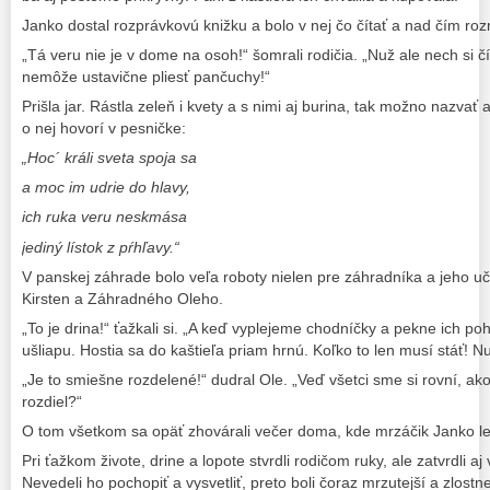
Janko dostal rozprávkovú knižku a bolo v nej čo čítať a nad čím roz
„Tá veru nie je v dome na osoh!“ šomrali rodičia. „Nuž ale nech si 
nemôže ustavične pliesť pančuchy!“
Prišla jar. Rástla zeleň i kvety a s nimi aj burina, tak možno nazvať 
o nej hovorí v pesničke:
„Hoc´ králi sveta spoja sa
a moc im udrie do hlavy,
ich ruka veru neskmása
jediný lístok z pŕhľavy.“
V panskej záhrade bolo veľa roboty nielen pre záhradníka a jeho uč
Kirsten a Záhradného Oleho.
„To je drina!“ ťažkali si. „A keď vyplejeme chodníčky a pekne ich 
ušliapu. Hostia sa do kaštieľa priam hrnú. Koľko to len musí stáť! Nu
„Je to smiešne rozdelené!“ dudral Ole. „Veď všetci sme si rovní, ak
rozdiel?“
O tom všetkom sa opäť zhovárali večer doma, kde mrzáčik Janko le
Pri ťažkom živote, drine a lopote stvrdli rodičom ruky, ale zatvrdli a
Nevedeli ho pochopiť a vysvetliť, preto boli čoraz mrzutejší a zlostne