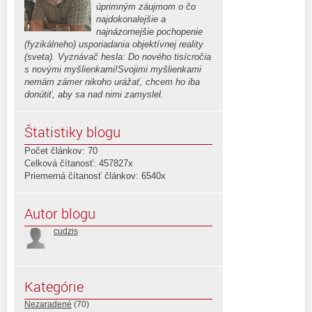
úprimným záujmom o čo
najdokonalejšie a
najnázornejšie pochopenie
(fyzikálneho) usporiadania objektívnej reality
(sveta). Vyznávač hesla: Do nového tisícročia
s novými myšlienkami!Svojimi myšlienkami
nemám zámer nikoho urážať, chcem ho iba
donútiť, aby sa nad nimi zamyslel.
Štatistiky blogu
Počet článkov: 70
Celková čítanosť: 457827x
Priemerná čítanosť článkov: 6540x
Autor blogu
cudzis
Kategórie
Nezaradené
(70)