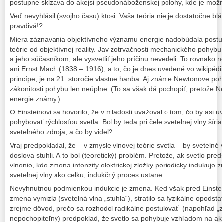
postupne skĺzava do akejsi pseudonáboženskej polohy, kde je možn
Veď nevyhlásil (svojho času) ktosi: Vaša teória nie je dostatočne bl
pravdivá!?
Miera záznavania objektívneho významu energie nadobúdala postu
teórie od objektívnej reality. Jav zotrvačnosti mechanického pohyb
a jeho súčasníkom, ale vysvetliť jeho príčinu nevedeli. To rovnako
ani Ernst Mach (1838 – 1916), a to, čo je dnes uvedené vo wikipéd
princípe, je na 21. storočie vlastne hanba. Aj známe Newtonove po
zákonitosti pohybu len neúplne. (To sa však dá pochopiť, pretože 
energie známy.)
O Einsteinovi sa hovorilo, že v mladosti uvažoval o tom, čo by asi u
pohybovať rýchlosťou svetla. Bol by teda pri čele svetelnej vlny šír
svetelného zdroja, a čo by videl?
Vraj predpokladal, že – v zmysle vlnovej teórie svetla – by svetelné 
doslova stuhli. A to bol (teoretický) problém. Pretože, ak svetlo pr
vlnenie, kde zmena intenzity elektrickej zložky periodicky indukuje
svetelnej vlny ako celku, indukčný proces ustane.
Nevyhnutnou podmienkou indukcie je zmena. Keď však pred Eins
zmena vymizla (svetelná vlna „stuhla“), stratilo sa fyzikálne opodstat
zrejme dôvod, prečo sa rozhodol radikálne postulovať (napohľad
nepochopiteľný) predpoklad, že svetlo sa pohybuje vzhľadom na a