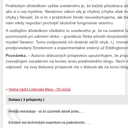
Praktickým dôsledkom vyššie uvedeného je, že každá pôsobiaca sila
ako si o nej myslíme. Newtonov zákon sily je chybný (chyba však m
chyby.) Nevadí, že si to v praktickom živote neuvedomujeme, ale be
nám nikdy nepodarí pochopiť skutočné fungovanie vesmíru.
A vedľajším dôsledkom všetkého tu uvedeného je, že na svetelné lúč
pozorované pri zatmení slnka – gravitácia Slnka pôsobí dvojnásob
myslieť Newton. Tomu zodpovedá ich dvakrát väčší ohyb, t.j. rovnak
predpovedaný Einsteinom a experimentálne zistený už Eddingtono
Poznámka.
– Autorov diskusných príspevkov upozorňujem, že prí
zverejňujem zaradením na koniec textu predmetného blogu. Nech t
odpoveď na svoj diskusný príspevok nie v diskusii ale na konci bl
«
Vodná nádrž Liptovská Mara – 50-ročná
Debata ( 3 príspevky )
Hmota neexistuje - sú to uzavreté silové polia... ...
Einstein bol technickým expertom na patentovom... ...