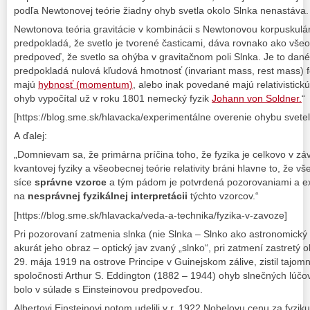
podľa Newtonovej teórie žiadny ohyb svetla okolo Slnka nenastáva. 
Newtonova teória gravitácie v kombinácii s Newtonovou korpuskulár
predpokladá, že svetlo je tvorené časticami, dáva rovnako ako všeob
predpoveď, že svetlo sa ohýba v gravitačnom poli Slnka. Je to dané 
predpokladá nulová kľudová hmotnosť (invariant mass, rest mass) fo
majú
hybnosť (momentum)
, alebo inak povedané majú relativistic
ohyb vypočítal už v roku 1801 nemecký fyzik
Johann von Soldner.
“
[https://blog.sme.sk/hlavacka/experimentálne overenie ohybu svetel
A ďalej:
„Domnievam sa, že primárna príčina toho, že fyzika je celkovo v záv
kvantovej fyziky a všeobecnej teórie relativity bráni hlavne to, že vš
síce
správne vzorce
a tým pádom je potvrdená pozorovaniami a ex
na
nesprávnej fyzikálnej interpretácii
týchto vzorcov.“
[https://blog.sme.sk/hlavacka/veda-a-technika/fyzika-v-zavoze]
Pri pozorovaní zatmenia slnka (nie Slnka – Slnko ako astronomický
akurát jeho obraz – optický jav zvaný „slnko“, pri zatmení zastretý
29. mája 1919 na ostrove Principe v Guinejskom zálive, zistil tajom
spoločnosti Arthur S. Eddington (1882 – 1944) ohyb slnečných lúčo
bolo v súlade s Einsteinovou predpoveďou.
Albertovi Einsteinovi potom udelili v r. 1922 Nobelovu cenu za fyziku