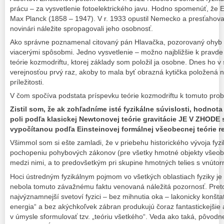
prácu – za vysvetlenie fotoelektrického javu. Hodno spomenúť, že E
Max Planck (1858 – 1947). V r. 1933 opustil Nemecko a presťahova
novinári náležite spropagovali jeho osobnosť.
Ako správne poznamenal citovaný pán Hlavačka, pozorovaný ohyb s
viacerými spôsobmi. Jedno vysvetlenie – možno najbližšie k pravde –
teórie kozmodriftu, ktorej základy som položil ja osobne. Dnes ho 
verejnosťou prvý raz, akoby to mala byť obrazná kytička položená n
príležitosti.
V čom spočíva podstata príspevku teórie kozmodriftu k tomuto pro
Zistil som, že ak zohľadníme isté fyzikálne súvislosti, hodnot
poli podľa klasickej Newtonovej teórie gravitácie JE V ZHODE
vypočítanou podľa Einsteinovej formálnej všeobecnej teórie rel
Všimmol som si ešte zamladi, že v priebehu historického vývoja fyz
pochopeniu pohybových zákonov (pre všetky hmotné objekty všeobe
medzi nimi, a to predovšetkým pri skupine hmotných telies s vnútor
Hoci ústredným fyzikálnym pojmom vo všetkých oblastiach fyziky je
nebola tomuto závažnému faktu venovaná náležitá pozornosť. Pret
najvýznamnejší svetoví fyzici – bez mihnutia oka – lakonicky konštat
energia“ a bez akýchkoľvek zábran produkujú čoraz fantastickejšie 
v úmysle sformulovať tzv. „teóriu všetkého“. Veda ako taká, pôvodn