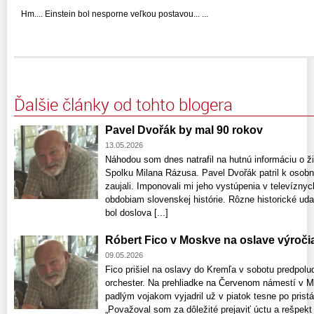
Hm.... Einstein bol nesporne veľkou postavou... ...
Ďalšie články od tohto blogera
Pavel Dvořák by mal 90 rokov
13.05.2026
Náhodou som dnes natrafil na hutnú informáciu o ž
Spolku Milana Rázusa. Pavel Dvořák patril k oso
zaujali. Imponovali mi jeho vystúpenia v televíz
obdobiam slovenskej histórie. Rôzne historické udal
bol doslova [...]
Róbert Fico v Moskve na oslave výroči
09.05.2026
Fico prišiel na oslavy do Kremľa v sobotu predpolud
orchester. Na prehliadke na Červenom námestí v M
padlým vojakom vyjadril už v piatok tesne po pris
„Považoval som za dôležité prejaviť úctu a rešpek