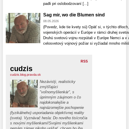
padli pri oslobodzovaní [...]
Sag mir, wo die Blumen sind
08.05.2026
(Povedz, kde tie kvety sú) Opäť si, v týchto dňoc
vojenských operácií v Európe v rámci druhej svetov
Druhú svetovú vojnu rozpútali v Európe Nemci a v 
celosvetový vojnový požiar si vyžiadal mnoho milión
RSS
cudzis
cudzis.blog.pravda.sk
Nezávislý, realisticky
zmýšľajúci
"voľnomyšlienkár", s
úprimným záujmom o čo
najdokonalejšie a
najnázornejšie pochopenie
(fyzikálneho) usporiadania objektívnej reality
(sveta). Vyznávač hesla: Do nového tisícročia
s novými myšlienkami!Svojimi myšlienkami
nemám zámer nikoho urážať, chcem ho iba