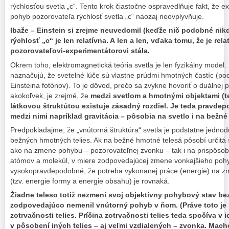
rýchlosťou svetla „c“. Tento krok čiastočne ospravedlňuje fakt, že ex
pohyb pozorovateľa rýchlosť svetla „c“ naozaj neovplyvňuje.
Ibaže – Einstein si zrejme neuvedomil (keďže nič podobné nikd
rýchlosť „c“ je len relatívna. A len a len, vďaka tomu, že je rel
pozorovateľovi-experimentátorovi stála.
Okrem toho, elektromagnetická teória svetla je len fyzikálny model.
naznačujú, že svetelné lúče sú vlastne prúdmi hmotných častíc (po
Einsteina fotónov). To je dôvod, prečo sa zvykne hovoriť o duálnej p
akokoľvek, je zrejmé, že
medzi svetlom a hmotnými objektami (t
látkovou štruktútou existuje zásadný rozdiel. Je teda pravdepo
medzi nimi napríklad gravitácia – pôsobia na svetlo i na bež
Predpokladajme, že „vnútorná štruktúra“ svetla je podstatne jednod
bežných hmotných telies. Ak na bežné hmotné telesá pôsobí určitá 
ako na zmene pohybu – pozorovateľnej zvonku – tak i na prispôso
atómov a molekúl, v miere zodpovedajúcej zmene vonkajšieho pohyb
vysokopravdepodobné, že potreba vykonanej práce (energie) na 
(tzv. energie formy a energie obsahu) je rovnaká.
Žiadne teleso totiž nezmení svoj objektívny pohybový stav be
zodpovedajúco nemenil vnútorný pohyb v ňom. (Práve toto je
zotrvačnosti telies. Príčina zotrvačnosti telies teda spočíva v i
v pôsobení iných telies – aj veľmi vzdialených – zvonka. Macho