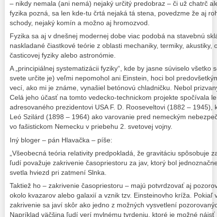
– nikdy nemala (ani nemá) nejaký určitý predobraz – či už chatrč a
fyzika pozná, sa len kde-tu črtá nejaká tá stena, povedzme že aj roh
schody, nejaký komín a možno aj hromozvod.
Fyzika sa aj v dnešnej modernej dobe viac podobá na stavebnú skl
naskladané čiastkové teórie z oblasti mechaniky, termiky, akustiky, 
časticovej fyziky alebo astronómie.
A „principiálnej systematizácii fyziky“, kde by jasne súviselo všetko
svete určite je) veľmi nepomohol ani Einstein, hoci bol predovšetkým
vecí, ako mi je známe, vynašiel betónovú chladničku. Nebol prizva
Celá jeho účasť na tomto vedecko-technickom projekte spočívala len
adresovaného prezidentovi USA F. D. Rooseveltovi (1882 – 1945), k
Leó Szilárd (1898 – 1964) ako varovanie pred nemeckým nebezpeč
vo fašistickom Nemecku v priebehu 2. svetovej vojny.
Iný bloger – pán Hlavačka – píše:
„Všeobecná teória relativity predpokladá, že gravitáciu spôsobuje z
ľudí považuje zakrivenie časopriestoru za jav, ktorý bol jednozna
svetla hviezd pri zatmení Slnka.
Taktiež ho – zakrivenie časopriestoru – majú potvrdzovať aj pozoro
okolo kvazarov alebo galaxií a vznik tzv. Einsteinovho kríža. Pokiaľ
zakrivenie sa javí skôr ako jedno z možných vysvetlení pozorovaných
Napríklad väčšina ľudí verí mylnému tvrdeniu, ktoré je možné nájsť 