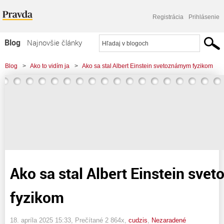
Registrácia
Prihlásenie
Blog
Najnovšie články
Najčítanejšie články
Blog
>
Ako to vidím ja
>
Ako sa stal Albert Einstein svetoznámym fyzikom
Najkomentovanejšie články
Zoznam blogov
Komerčné blogy
Ako sa stal Albert Einstein sv
fyzikom
18. apríla 2025 15:33
, Prečítané 2 864x,
cudzis
,
Nezaradené