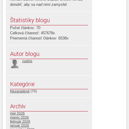
donútiť, aby sa nad nimi zamyslel.
Štatistiky blogu
Počet článkov: 70
Celková čítanosť: 457678x
Priemerná čítanosť článkov: 6538x
Autor blogu
cudzis
Kategórie
Nezaradené
(70)
Archív
máj 2026
marec 2026
február 2026
január 2026