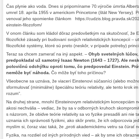
Čas plynie ako voda. Dnes si pripomíname 70.výročie úmrtia Alberta
umrel 18. apríla 1955 v americkom Princetone (štát New Yersey). Pr
venoval jeho spomienke článkom https://cudzis.blog.pravda.sk/202
einstein-filozofom/
V onom článku som kládol dôraz predovšetkým na skutočnosť, že E
filozofické zásady pri budovaní svojich relativistických koncepcií – u
filozofické systémy, ktoré sú preto (neskôr, v prípade potreby) prin
Teraz sa chcem zamerať na iný aspekt. –
Ohyb svetelných lúčov
predpokladal už samotný Isaac Newton (1643 – 1727). Ale nesk
polovičnú odchýlku oproti tomu, čo predpovedal Einstein. Prá
nemôže byť náhoda.
Čo môže byť toho príčinou?
Všeobecne sa uznáva, že viacerí Einstenovi súčasníci (alebo možn
sformulovať (minimálne) špeciálnu teóriu relativity, ale tento krok im 
rozum“.
Na druhej strane, mnohí Einsteinovym relativistickým koncepciám ne
akosi nechvália – vediac, že by sa v odborných kruhoch skompromito
s názorom, že obidve teórie relativity sa vo fyzike presadili ani ni
uznania ich správnosti fyzikmi, ako skôr preto, že ich odporcovia je
myslím si, čoraz viac taká, že „proti akademickému vetru sa čúrať ne
Fyzika, na rozdiel od iných prírodných vied – ak by sme ich obrazn